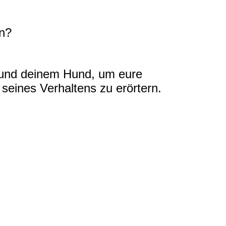
en?
ir und deinem Hund, um eure
 seines
Verhaltens zu erörtern.
,